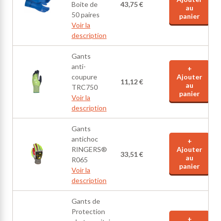
Boite de
43,75 €
au
50 paires
panier
Voir la
description
Gants
anti-
+
coupure
Ajouter
11,12 €
au
TRC750
panier
Voir la
description
Gants
antichoc
+
RINGERS®
Ajouter
33,51 €
au
R065
panier
Voir la
description
Gants de
Protection
+