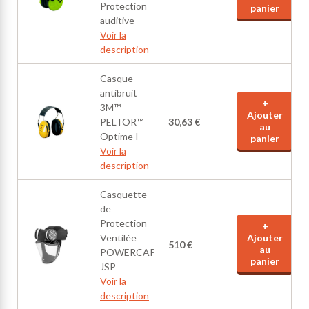
Protection
panier
auditive
Voir la
description
Casque
antibruit
+
3M™
Ajouter
PELTOR™
30,63 €
au
Optime I
panier
Voir la
description
Casquette
de
Protection
+
Ventilée
Ajouter
510 €
au
POWERCAP®
panier
JSP
Voir la
description