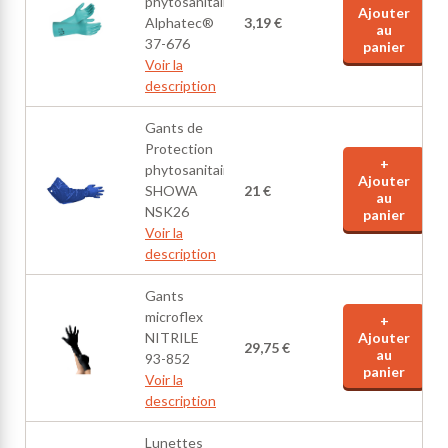
phytosanitaires
Ajouter
Alphatec®
3,19 €
au
37-676
panier
Voir la
description
Gants de
Protection
+
phytosanitaires
Ajouter
SHOWA
21 €
au
NSK26
panier
Voir la
description
Gants
microflex
+
NITRILE
Ajouter
29,75 €
au
93-852
panier
Voir la
description
Lunettes