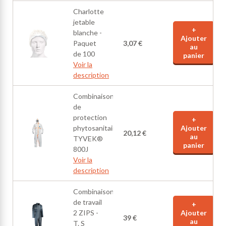
Charlotte
jetable
+
blanche -
Ajouter
Paquet
3,07 €
au
de 100
panier
Voir la
description
Combinaison
de
protection
+
phytosanitaire
Ajouter
20,12 €
au
TYVEK®
panier
800J
Voir la
description
Combinaison
de travail
+
2 ZIPS -
Ajouter
39 €
au
T. S