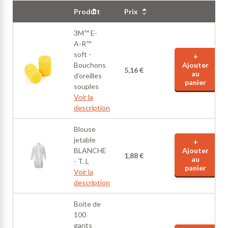
Produit
Prix
3M™ E-
A-R™
soft -
+
Bouchons
Ajouter
5,16 €
au
d’oreilles
panier
souples
Voir la
description
Blouse
jetable
+
BLANCHE
Ajouter
1,88 €
au
- T. L
panier
Voir la
description
Boite de
100
gants