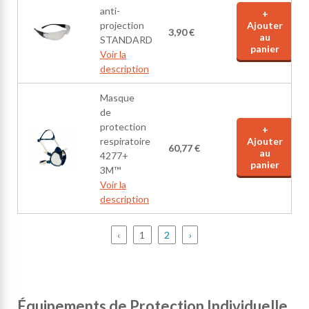
anti-
+
projection
Ajouter
3,90 €
au
STANDARD
panier
Voir la
description
Masque
de
protection
+
respiratoire
Ajouter
60,77 €
au
4277+
panier
3M™
Voir la
description
‹
1
2
›
Équipements de Protection Individuelle