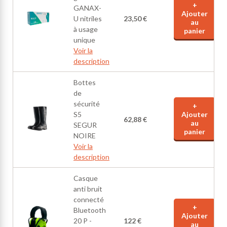
+
GANAX-
Ajouter
U nitriles
23,50 €
au
à usage
panier
unique
Voir la
description
Bottes
de
sécurité
+
S5
Ajouter
62,88 €
au
SEGUR
panier
NOIRE
Voir la
description
Casque
anti bruit
connecté
+
Bluetooth
Ajouter
20 P -
122 €
au