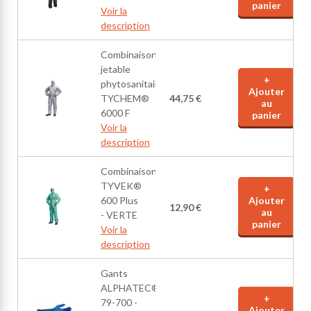
panier
Voir la
description
Combinaison
jetable
+
phytosanitaire
Ajouter
TYCHEM®
44,75 €
au
6000 F
panier
Voir la
description
Combinaison
TYVEK®
+
600 Plus
Ajouter
12,90 €
au
- VERTE
panier
Voir la
description
Gants
ALPHATEC®
+
79-700 -
Ajouter