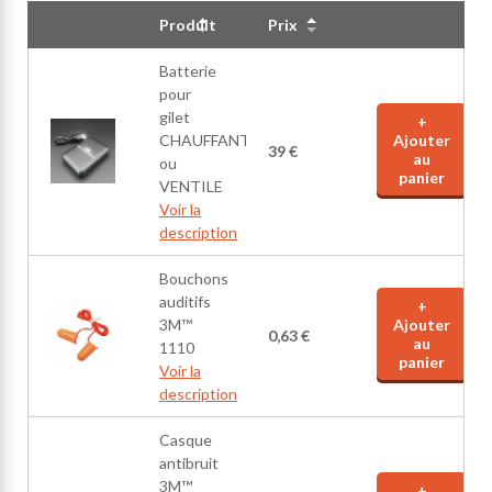
Produit
Prix
Batterie
pour
gilet
+
CHAUFFANT
Ajouter
39 €
au
ou
panier
VENTILE
Voir la
description
Bouchons
auditifs
+
3M™
Ajouter
0,63 €
au
1110
panier
Voir la
description
Casque
antibruit
3M™
+