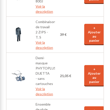
800J
Voir la
description
Combinaison
de travail
+
2 ZIPS -
Ajouter
39 €
au
T. S
panier
Voir la
description
Demi-
masque
PHYTOPLUS
+
DUETTA
Ajouter
21,05 €
au
- sans
panier
cartouches
Voir la
description
Ensemble
de pluie