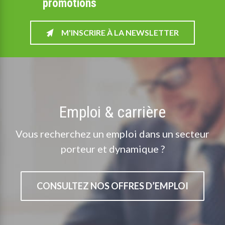
promotions
M'INSCRIRE À LA NEWSLETTER
Emploi & carrière
Vous recherchez un emploi dans un secteur
porteur et dynamique ?
CONSULTEZ NOS OFFRES D’EMPLOI