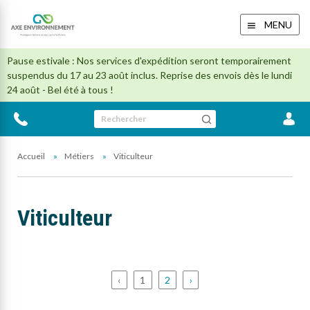
MENU
Pause estivale : Nos services d'expédition seront temporairement
suspendus du 17 au 23 août inclus. Reprise des envois dès le lundi
24 août - Bel été à tous !
Rechercher
Accueil
Métiers
Viticulteur
Viticulteur
‹
1
2
›