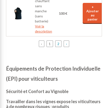
chauffant
sans
+
manche
Ajouter
100 €
au
(sans
panier
batterie)
Voir la
description
‹
1
2
›
Équipements de Protection Individuelle
(EPI) pour viticulteurs
Sécurité et Confort au Vignoble
Travailler dans les vignes expose les viticulteurs
à de nombreux risques : produits