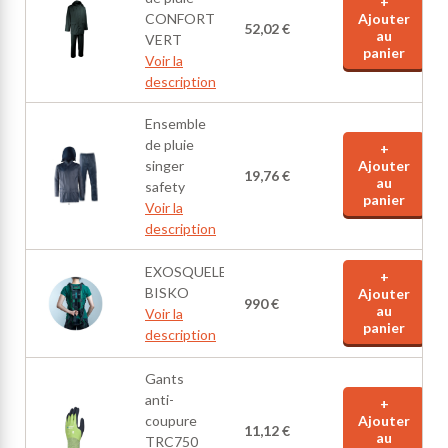
+
CONFORT
Ajouter
52,02 €
au
VERT
panier
Voir la
description
Ensemble
de pluie
+
singer
Ajouter
19,76 €
au
safety
panier
Voir la
description
EXOSQUELETTE
+
BISKO
Ajouter
990 €
au
Voir la
panier
description
Gants
anti-
+
coupure
Ajouter
11,12 €
au
TRC750