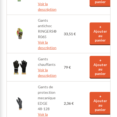
panier
Voir la
description
Gants
antichoc
+
RINGERS®
Ajouter
33,51 €
au
R065
panier
Voir la
description
Gants
+
chauffants
Ajouter
79 €
au
Voir la
panier
description
Gants de
protection
+
mecanique
Ajouter
EDGE
2,36 €
au
48-128
panier
Voir la