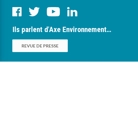
Ils parlent d'Axe Environnement…
REVUE DE PRESSE
0
Nous sommes à votre service pour vous
accompagner dans la mise en œuvre des
bonnes pratiques environnementales au sein
des exploitations agricoles, viticoles,