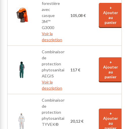
forestière
+
avec
Ajouter
casque
105,08 €
au
3M™
panier
G3000
Voir la
description
Combinaison
de
+
protection
Ajouter
phytosanitaire
117 €
au
AEGIS
panier
Voir la
description
Combinaison
de
protection
+
phytosanitaire
Ajouter
20,12 €
au
TYVEK®
panier