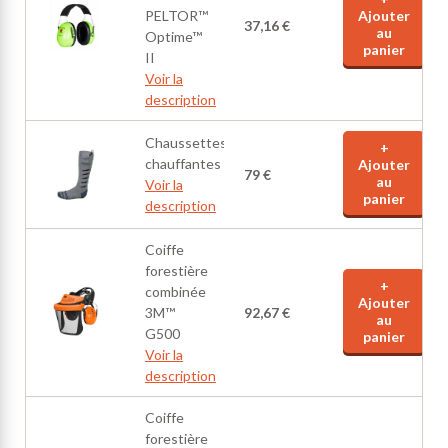
PELTOR™
Ajouter
37,16 €
au
Optime™
panier
II
Voir la
description
Chaussettes
+
chauffantes
Ajouter
79 €
au
Voir la
panier
description
Coiffe
forestière
+
combinée
Ajouter
3M™
92,67 €
au
G500
panier
Voir la
description
Coiffe
forestière