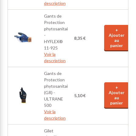
description
Gants de
Protection
phytosanitaires
+
-
Ajouter
8,35 €
au
HYFLEX®
panier
11-925
Voir la
description
Gants de
Protection
phytosanitaires
+
(GR) -
Ajouter
5,10 €
au
ULTRANE
panier
500
Voir la
description
Gilet