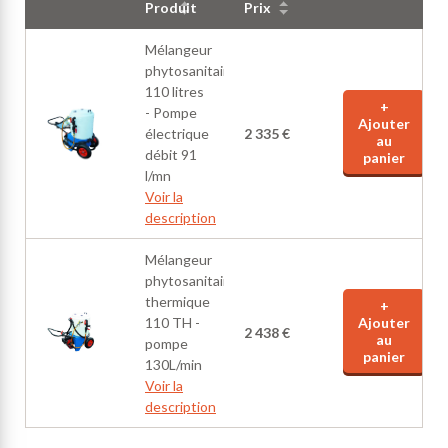
Produit
Prix
Mélangeur
phytosanitaire
110 litres
+
- Pompe
Ajouter
électrique
2 335 €
au
débit 91
panier
l/mn
Voir la
description
Mélangeur
phytosanitaire
thermique
+
110 TH -
Ajouter
2 438 €
au
pompe
panier
130L/min
Voir la
description