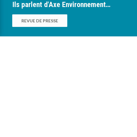
Ils parlent d'Axe Environnement…
REVUE DE PRESSE
0
Nous sommes à votre service pour vous
accompagner dans la mise en œuvre des
bonnes pratiques environnementales au sein
des exploitations agricoles, viticoles,
maraîchères, pépinières, horticoles et
collectivités.