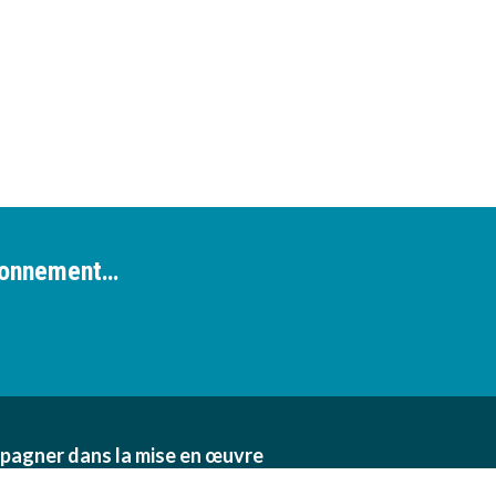
ironnement…
pagner dans la mise en œuvre
n des exploitations agricoles,