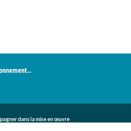
ironnement…
pagner dans la mise en œuvre
n des exploitations agricoles,