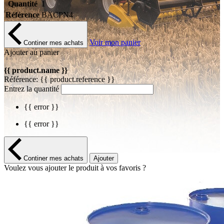
Quantité
1
Référence
BACPN4
Voir mon panier
Continer mes achats
Ajouter au panier
{{ product.name }}
Référence: {{ product.reference }}
Entrez la quantité
{{ error }}
{{ error }}
Continer mes achats
Ajouter
Voulez vous ajouter le produit à vos favoris ?