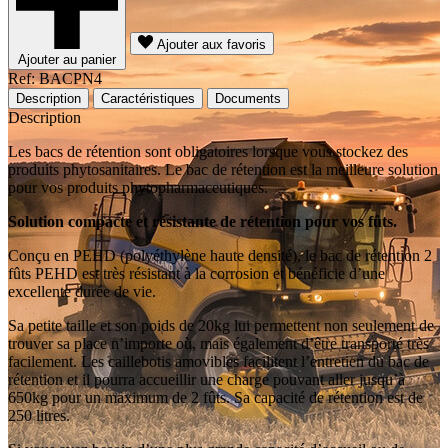
Ajouter aux favoris
Ajouter au panier
Ref: BACPN4
Description
Caractéristiques
Documents
Description
Les bacs de rétention sont obligatoires lorsque vous stockez des
produits phytosanitaires. Le bac de rétention est la meilleure solution
pour vos produits phytopharmaceutiques.
Solution compacte et résistante de rétention pour vos fûts.
Conçu en PEHD (polyéthylène haute densité), le bac de rétention 2
fûts PEHD est très résistant à la corrosion et bénéficie d’une
excellente durée de vie.
Sa petite taille et son poids de 20kg lui permettent non seulement de
trouver sa place n’importe où, mais également d’être transporté très
facilement. Les caillebotis amovibles facilitent l’entretien du bac de
rétention et il pourra accueillir une charge pouvant aller jusqu’à
650kg pour un maximum de 2 fûts. Sa capacité de rétention est de
250 litres.