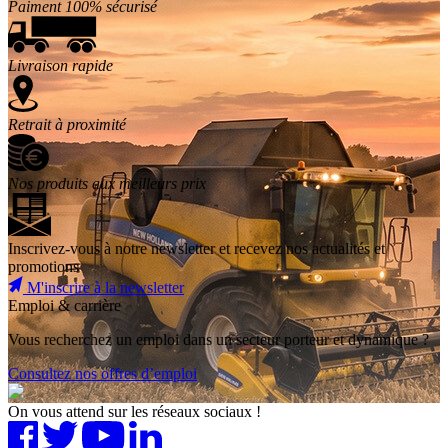
Paiment 100% sécurisé
Livraison rapide
Retrait à proximité
Nos produits aux meilleurs prix
Inscrivez-vous à notre newsletter et recevez nos actualités et
promotions
M'inscrire à la newsletter
Emploi & carrière
Vous recherchez un emploi dans un secteur porteur et dynamique ?
Consultez nos offres d’emploi
On vous attend sur les réseaux sociaux !