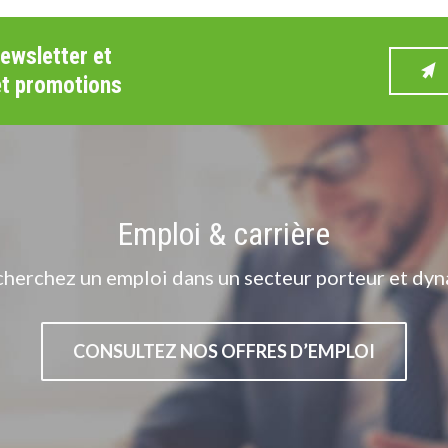
newsletter et
et promotions
Emploi & carrière
cherchez un emploi dans un secteur porteur et dyn
CONSULTEZ NOS OFFRES D’EMPLOI