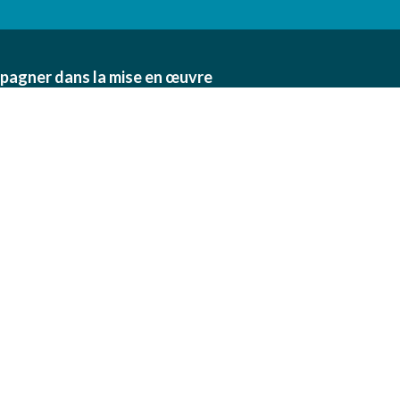
pagner dans la mise en œuvre
n des exploitations agricoles,
 collectivités.
Informations
et
Conditions Générales de Vente
Mentions légales