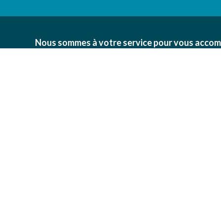
Nous sommes à votre service pour vous accom
des bonnes pratiques environnementales au sei
viticoles, maraîchères, pépinières, horticoles et
propos de nous
Une question ?
Information
Découvre nos conseils pratiques 
l'expertise de nos professionnels.
Notre actualité
Revue de presse
Conseils et expertise
Emploi et carrière
Contactez-nous