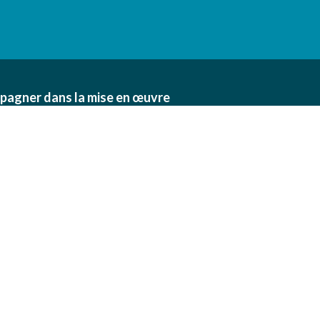
pagner dans la mise en œuvre
n des exploitations agricoles,
 collectivités.
Informations
et
Conditions Générales de Vente
Mentions légales