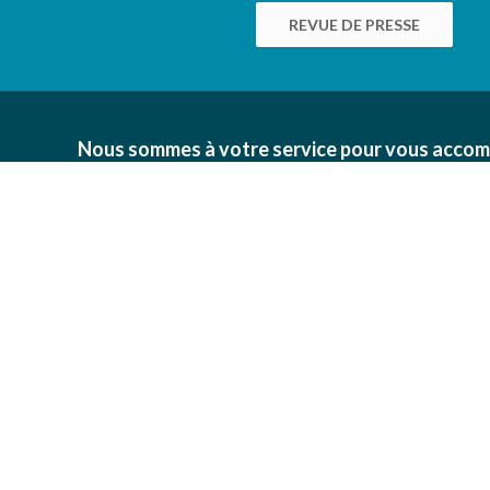
REVUE DE PRESSE
Nous sommes à votre service pour vous accom
des bonnes pratiques environnementales au sei
viticoles, maraîchères, pépinières, horticoles et
propos de nous
Une question ?
Information
Découvre nos conseils pratiques 
l'expertise de nos professionnels.
Notre actualité
Revue de presse
Conseils et expertise
Emploi et carrière
Contactez-nous