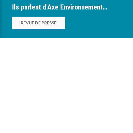
Ils parlent d'Axe Environnement…
REVUE DE PRESSE
0
Nous sommes à votre service pour vous
accompagner dans la mise en œuvre des
bonnes pratiques environnementales au sein
des exploitations agricoles, viticoles,
maraîchères, pépinières, horticoles et
collectivités.