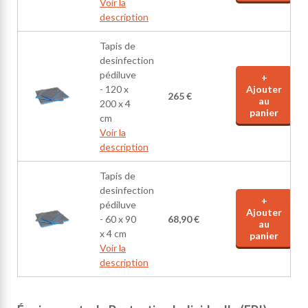
Voir la
description
Tapis de
desinfection
pédiluve
+
- 120 x
Ajouter
265 €
au
200 x 4
panier
cm
Voir la
description
Tapis de
desinfection
+
pédiluve
Ajouter
- 60 x 90
68,90 €
au
x 4 cm
panier
Voir la
description