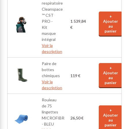
respiratoire
Cleanspace
™ CST
+
PRO -
1 539,84
Ajouter
au
Kit
€
panier
masque
intégral
Voir la
description
Paire de
+
bottes
Ajouter
chimiques
119 €
au
Voir la
panier
description
Rouleau
de 75
+
lingettes
Ajouter
MICROFIBRES
26,50 €
au
- BLEU
panier