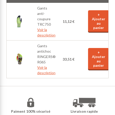
Gants
anti-
+
coupure
Ajouter
11,12 €
au
TRC750
panier
Voir la
description
Gants
antichoc
+
RINGERS®
Ajouter
33,51 €
au
R065
panier
Voir la
description
Paiment 100% sécurisé
Livraison rapide