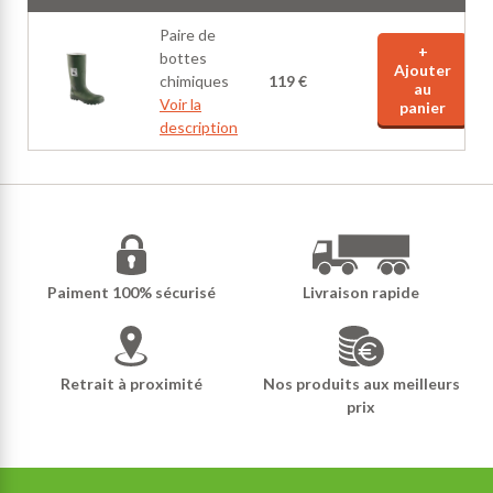
Paire de
+
bottes
Ajouter
chimiques
119 €
au
Voir la
panier
description
Paiment 100% sécurisé
Livraison rapide
Retrait à proximité
Nos produits aux meilleurs
prix