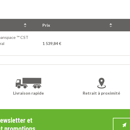
Prix
leanspace ™ CST
ral
1 539,84 €
Livraison rapide
Retrait à proximité
newsletter et
et promotions