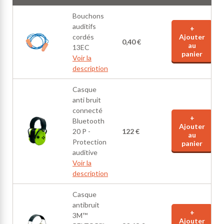
Bouchons
auditifs
+
cordés
Ajouter
0,40 €
au
13EC
panier
Voir la
description
Casque
anti bruit
connecté
+
Bluetooth
Ajouter
20 P -
122 €
au
Protection
panier
auditive
Voir la
description
Casque
antibruit
+
3M™
Ajouter