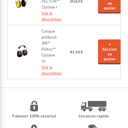
PELTOR™
30,63 €
au
Optime I
panier
Voir la
description
Casque
antibruit
3M™
+
Peltor™
Ajouter
41,54 €
au
Optime
panier
III
Voir la
description
Paiment 100% sécurisé
Livraison rapide