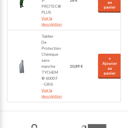
S-
28 €
au
PROTEC®
panier
PLUS
Voir la
description
Tablier
De
Protection
Chimique
+
sans
Ajouter
manche
10,89 €
au
TYCHEM
panier
® 6000 F
- GRIS
Voir la
description