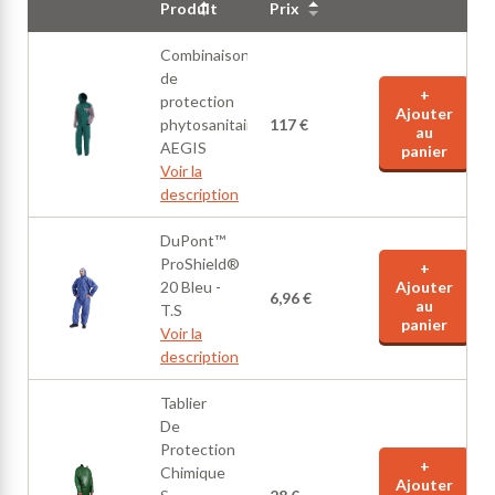
Produit
Prix
Combinaison
de
+
protection
Ajouter
phytosanitaire
117 €
au
AEGIS
panier
Voir la
description
DuPont™
ProShield®
+
20 Bleu -
Ajouter
6,96 €
au
T.S
panier
Voir la
description
Tablier
De
Protection
+
Chimique
Ajouter