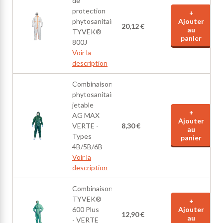
de
protection
+
phytosanitaire
Ajouter
20,12 €
au
TYVEK®
panier
800J
Voir la
description
Combinaison
phytosanitaire
jetable
+
AG MAX
Ajouter
VERTE -
8,30 €
au
Types
panier
4B/5B/6B
Voir la
description
Combinaison
TYVEK®
+
600 Plus
Ajouter
12,90 €
au
- VERTE