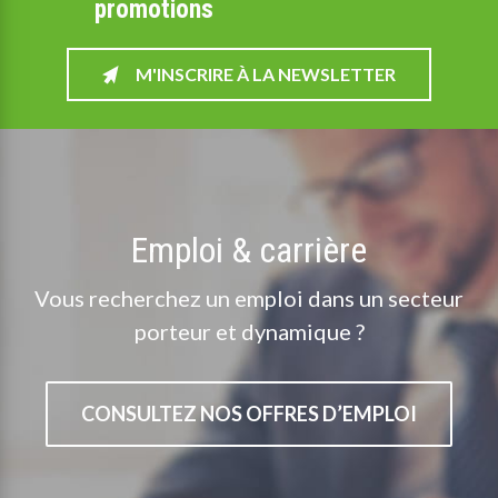
promotions
M'INSCRIRE À LA NEWSLETTER
Emploi & carrière
Vous recherchez un emploi dans un secteur
porteur et dynamique ?
CONSULTEZ NOS OFFRES D’EMPLOI