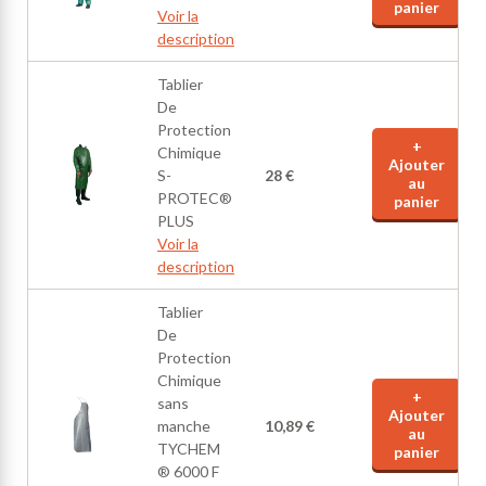
panier
Voir la
description
Tablier
De
Protection
+
Chimique
Ajouter
S-
28 €
au
PROTEC®
panier
PLUS
Voir la
description
Tablier
De
Protection
Chimique
+
sans
Ajouter
manche
10,89 €
au
TYCHEM
panier
® 6000 F