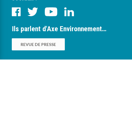
Ils parlent d'Axe Environnement…
REVUE DE PRESSE
0
Nous sommes à votre service pour vous
accompagner dans la mise en œuvre des
bonnes pratiques environnementales au sein
des exploitations agricoles, viticoles,