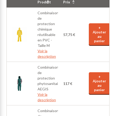
Produit
Prix
Combinaison
de
protection
+
chimique
Ajouter
réutilisable
57,75 €
au
en PVC -
panier
Taille M
Voir la
description
Combinaison
de
+
protection
Ajouter
phytosanitaire
117 €
au
AEGIS
panier
Voir la
description
Combinaison