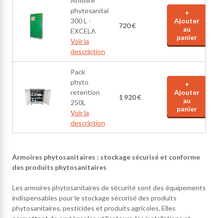
Armoire
phytosanitaire
+
300 L -
Ajouter
720 €
au
EXCELA
panier
Voir la
description
Pack
phyto
+
retention
Ajouter
1 920 €
au
250L
panier
Voir la
description
Armoires phytosanitaires : stockage sécurisé et conforme
des produits phytosanitaires
Les armoires phytosanitaires de sécurité sont des équipements
indispensables pour le stockage sécurisé des produits
phytosanitaires, pesticides et produits agricoles. Elles