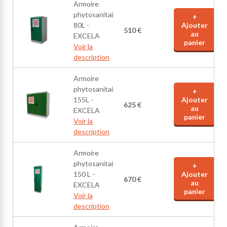
Armoire
phytosanitaire
+
80L -
Ajouter
510 €
au
EXCELA
panier
Voir la
description
Armoire
phytosanitaire
+
155L -
Ajouter
625 €
au
EXCELA
panier
Voir la
description
Armoire
phytosanitaire​
+
150 L -
Ajouter
670 €
au
EXCELA
panier
Voir la
description