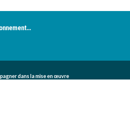
ironnement…
pagner dans la mise en œuvre
n des exploitations agricoles,
 collectivités.
Informations