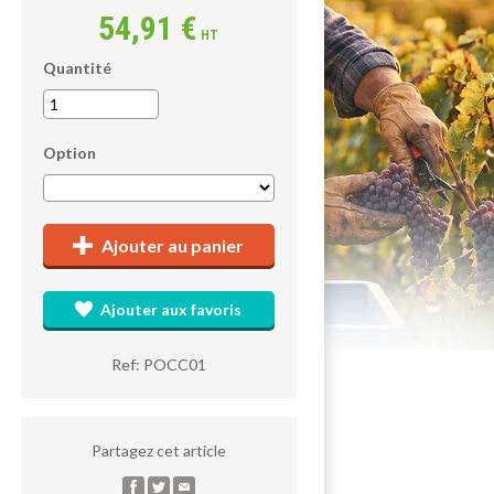
54,91 €
HT
Quantité
Option
Ajouter au panier
Ajouter aux favoris
Ref: POCC01
Partagez cet article