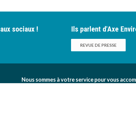
aux sociaux !
Ils parlent d'Axe Env
REVUE DE PRESSE
Nous sommes à votre service pour vous accom
des bonnes pratiques environnementales au sei
viticoles, maraîchères, pépinières, horticoles et
propos de nous
Une question ?