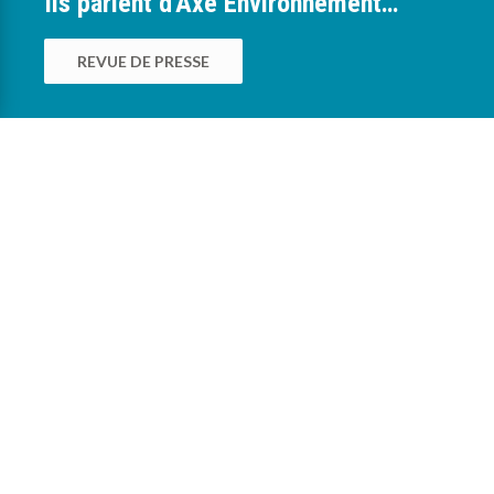
Ils parlent d'Axe Environnement…
REVUE DE PRESSE
0
Nous sommes à votre service pour vous
accompagner dans la mise en œuvre des
bonnes pratiques environnementales au sein
des exploitations agricoles, viticoles,
maraîchères, pépinières, horticoles et
collectivités.